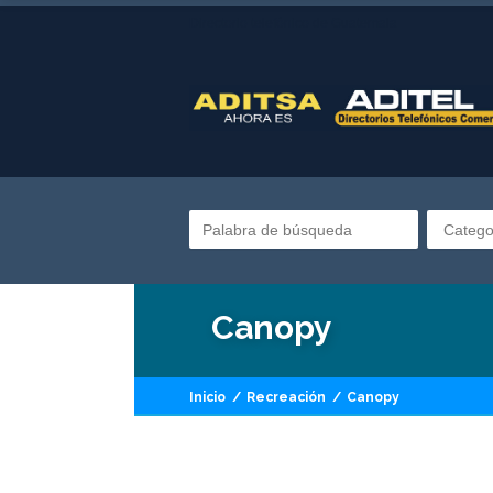
Directorio telefónico de Guatemala
Catego
Canopy
Inicio
/
Recreación
/
Canopy