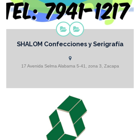
SHALOM Confecciones y Serigrafía
Confecciones y Serigrafía Playeras Uniformes deportivos y de
Física Camisas Bordadas Camisas tipo Polo Bandas
17 Avenida Selma Alabama 5-41, zona 3, Zacapa