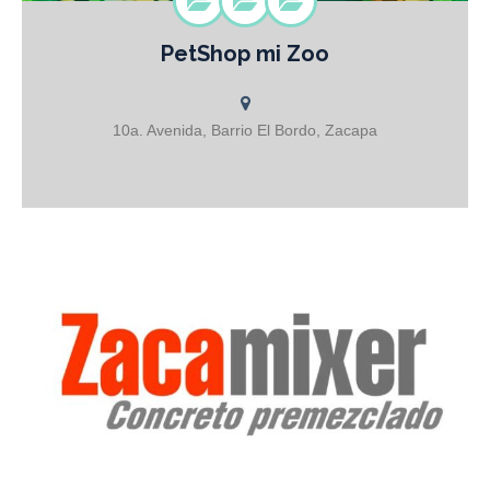
PetShop mi Zoo
Pet Shop Mi Zoo Tienda de Mascotas Estética canina (GROOMING)
Cortes y cepillado de pelo Cortes de uñas Baños medicados y de
plagas VENTA DE PECERAS JAULAS PARA MASCOTAS kits
dentales Concentrados Vacunación Accesorios y Mucho más!
10a. Avenida, Barrio El Bordo, Zacapa
CONTAMOS CON VARIEDAD DE MASCOTAS PARA TODOS LOS
GUSTOS!