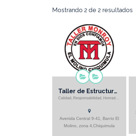
Mostrando 2 de 2 resultados
Taller de Estructuras Metálicas MONROY
Puertas Portones Eléctricos y
Calidad, Responsabilidad, Honradez!
manuales Ventanas y Balcones
Parrillas para buses Defensas
delanteras y traseras para todo tipo
de vehículo Techos metálicos
Avenida Central 9-41, Barrio El
Soldadura Eléctrica y Autógena en
Molino, zona 4,Chiquimula
general