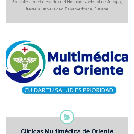
de heridas Problemas de cicatrización Neuropatía diabética Mala
5a. calle a media cuadra del Hospital Nacional de Jutiapa,
circulación Úlceras vasculares Quemaduras Hemorroides
frente a universidad Panamericana, Jutiapa
Medicamentos, Vitaminas y Productos Comestibles especiales para
el paciente diabético. CONTACTOS
Clínicas Multimédica de Oriente
Multimédica de Oriente Directorio de Profesionales y Especialistas: