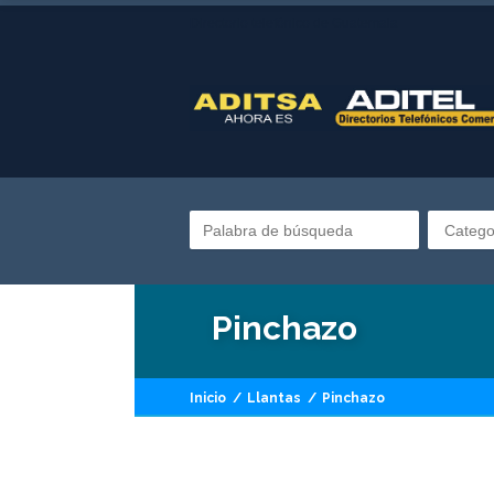
Directorio telefónico de Guatemala
Catego
Pinchazo
Inicio
/
Llantas
/
Pinchazo