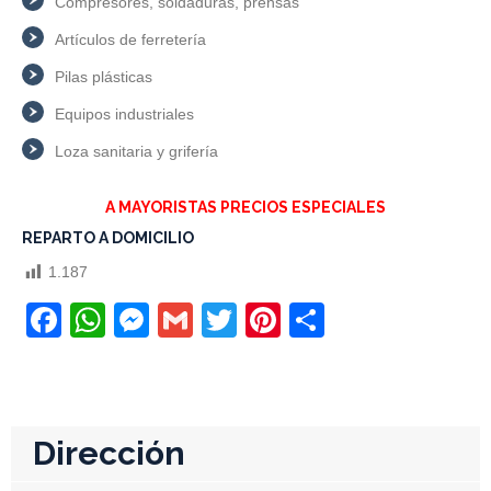
Compresores, soldaduras, prensas
Artículos de ferretería
Pilas plásticas
Equipos industriales
Loza sanitaria y grifería
A MAYORISTAS PRECIOS ESPECIALES
REPARTO A DOMICILIO
1.187
Facebook
WhatsApp
Messenger
Gmail
Twitter
Pinterest
Compartir
Dirección