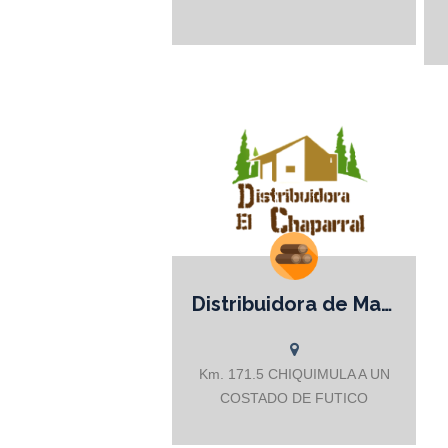
Ciprés, Caoba. Muebles de todo tipo.
Decks. Pérgolas. Casas. Estructuras
para techos. Cocinas; entre otros.
Distribuidora de Madera El Chaparral
El mejor precio y máxima calidad en
madera
Km. 171.5 CHIQUIMULA A UN
COSTADO DE FUTICO