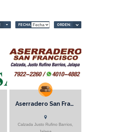
2
FECHA:
ORDEN:
Aserradero San Francisco
Registro Forestal No.1,886 Venta de
madera aserrada y cepillada en
diferentes medidas Pino y Ciprés
CONTÁCTENOS
Calzada Justo Rufino Barrios,
Jalapa