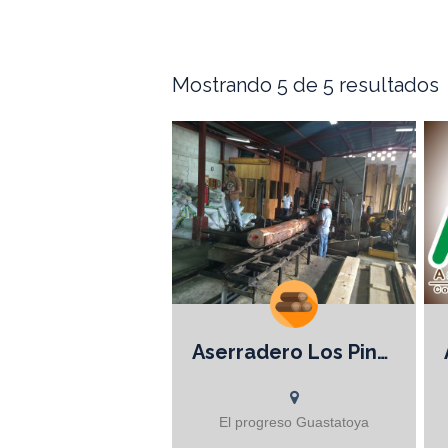
Mostrando 5 de 5 resultados
Aserradero Los Pinos
Servicios: Fábrica de muebles.
Venta de madera de Pino, cipres,
tratada. Cepillado. Canteado.
Machihembrado. Aserrado. Secado
El progreso Guastatoya
al horno. Productos: Madera: Pino,