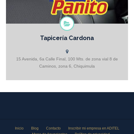
Tapicería Cardona
Tapicería Cardona Del Famoso Panito Especialistas en Tapicería
Automotríz Tapizado Transformaciones Restauración Diseños
personalizados y exclusivos NO TENEMOS SUCURSALES –
SOMOS ÚNICOS
15 Avenida, 6a Calle Final, 100 Mts. de zona vial 8 de
Caminos, zona 6, Chiquimula
Inicio
Blog
Contacto
Inscribir mi empresa en ADITEL