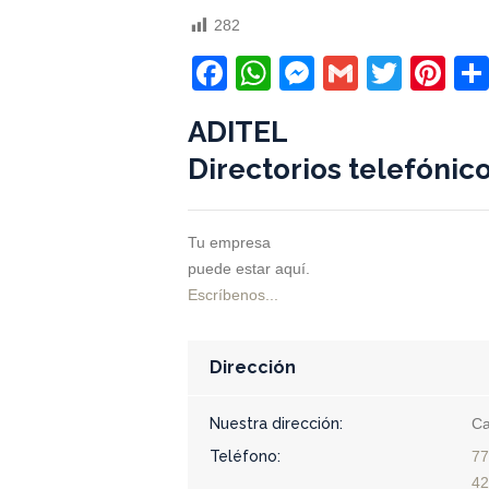
282
Facebook
WhatsApp
Messenger
Gmail
Twitt
Pi
ADITEL
Directorios telefónic
Tu empresa
puede estar aquí.
Escríbenos...
Dirección
Nuestra dirección:
Ca
Teléfono:
77
42