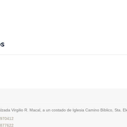
er
nterest
Compartir
os
lzada Virgilio R. Macal, a un costado de Iglesia Camino Bíblico, Sta. E
970412
877622