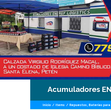
Acumuladores E
,
Inicio
/
Items
/
Repuestos
Baterías para