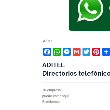
37
Facebook
WhatsApp
Messenger
Gmail
Twitt
Pi
ADITEL
Directorios telefónic
Tu empresa
puede estar aquí.
Escríbenos...