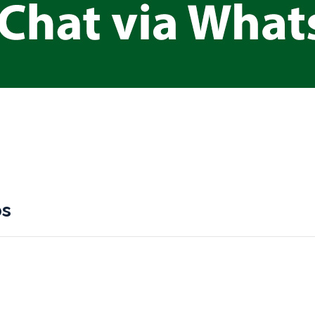
er
nterest
Compartir
os