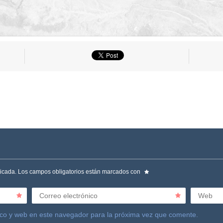
licada.
Los campos obligatorios están marcados con
Correo electrónico
Web
ico y web en este navegador para la próxima vez que comente.