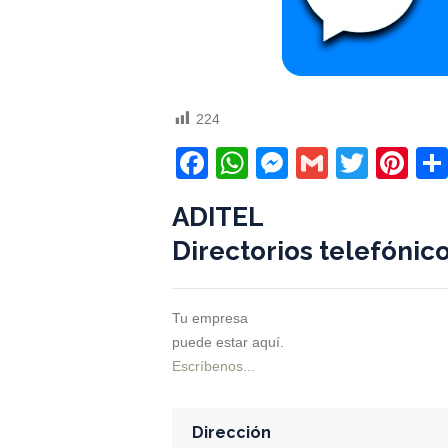
224
Facebook
WhatsApp
Messenger
Gmail
Twitt
Pi
ADITEL
Directorios telefónic
Tu empresa
puede estar aquí.
Escríbenos...
Dirección