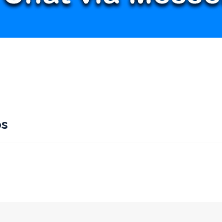
er
nterest
Compartir
os