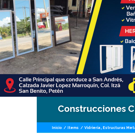
Construcciones CR
,
Inicio
/
Items
/
Vidriería
Estructuras Met