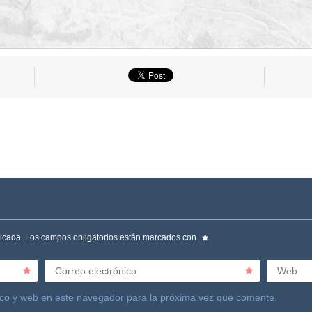
licada.
Los campos obligatorios están marcados con
Correo electrónico
Web
ico y web en este navegador para la próxima vez que comente.