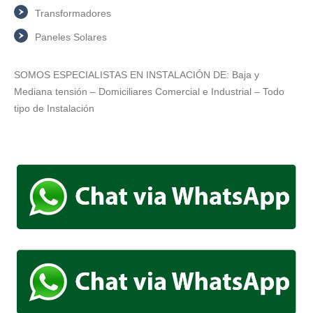
Transformadores
Paneles Solares
SOMOS ESPECIALISTAS EN INSTALACIÓN DE: Baja y
Mediana tensión – Domiciliares Comercial e Industrial – Todo
tipo de Instalación