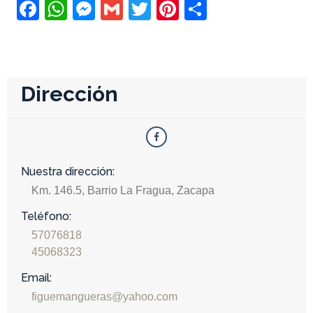
Facebook
WhatsApp
Messenger
Gmail
Twitter
Pinterest
Compartir
Dirección
Nuestra dirección:
Km. 146.5, Barrio La Fragua, Zacapa
Teléfono:
57076818
45068323
Email:
figuemangueras@yahoo.com