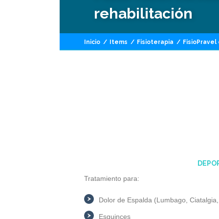
rehabilitación
Inicio
/
Items
/
Fisioterapia
/
FisioPravel 
DEPOR
Tratamiento para:
Dolor de Espalda (Lumbago, Ciatalgia,
Esguinces