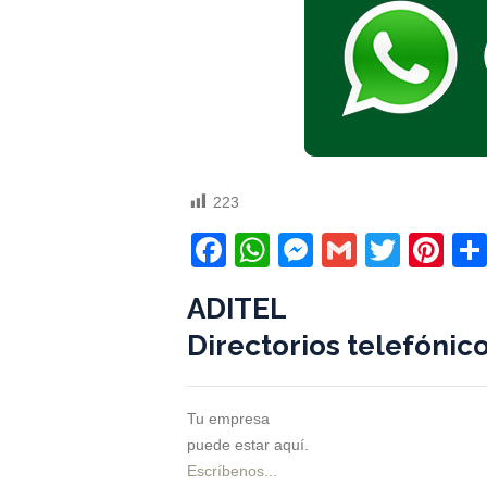
223
Facebook
WhatsApp
Messenger
Gmail
Twitt
Pi
ADITEL
Directorios telefónic
Tu empresa
puede estar aquí.
Escríbenos...