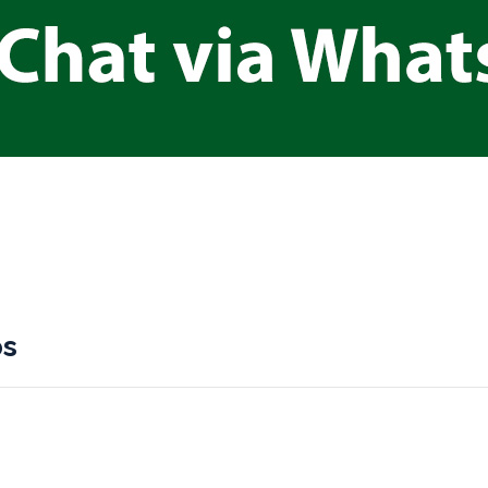
er
nterest
Compartir
os