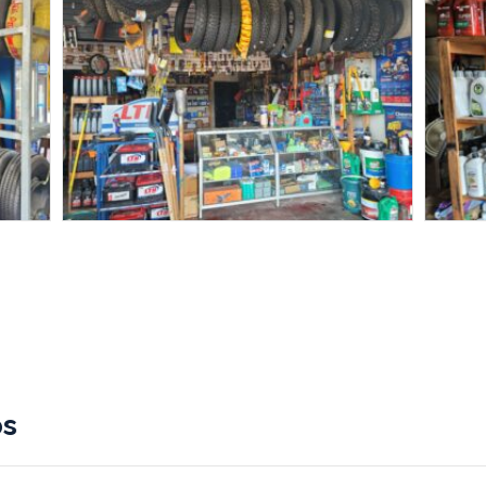
er
nterest
Compartir
os