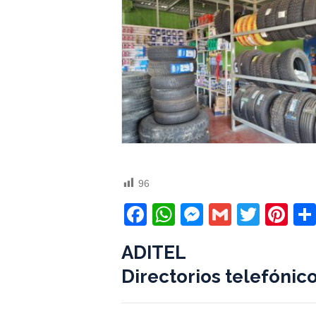
96
Facebook
WhatsApp
Messenger
Gmail
Twitt
Pi
ADITEL
Directorios telefónic