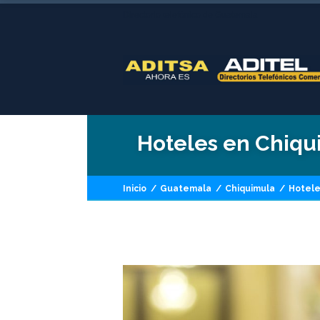
Directorio telefónico de Guatemala
Hoteles en Chiqu
Inicio
/
Guatemala
/
Chiquimula
/
Hotele