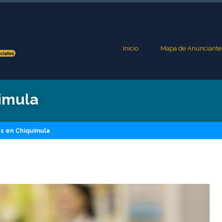
Inicio
Mapa de Anunciante
imula
s en Chiquimula