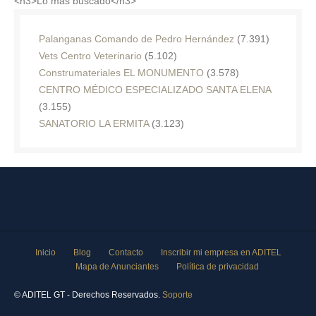
<h3>Lo más buscado</h3>
Palanganas Comando de Pedro Hernández
(7.391)
Vets Centro Veterinario
(5.102)
Construmateriales EL MONUMENTO
(3.578)
CENTRO MÉDICO ESPECIALIZADO SANTA ELENA
(3.155)
SANATORIO LA ERMITA
(3.123)
Inicio
Blog
Contacto
Inscribir mi empresa en ADITEL
Mapa de Anunciantes
Política de privacidad
© ADITEL GT - Derechos Reservados.
Soporte